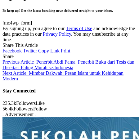
Be keep up! Get the latest breaking news delivered straight to your inbox.
[mc4wp_form]
By signing up, you agree to our
Terms of Use
and acknowledge the
data practices in our
Privacy Policy
. You may unsubscribe at any
time.
Share This Article
Facebook
Twitter
Copy Link
Print
Share
Previous Article
Penerbit Abdi Fama, Penerbit Buku dari Tesis dan
Disertasi Paling Murah se-Indonesia
Next Article
Mimbar Dakwah: Pesan Islam untuk Kehidupan
Modern
Stay Connected
235.3k
Followers
Like
56.4k
Followers
Follow
- Advertisement -