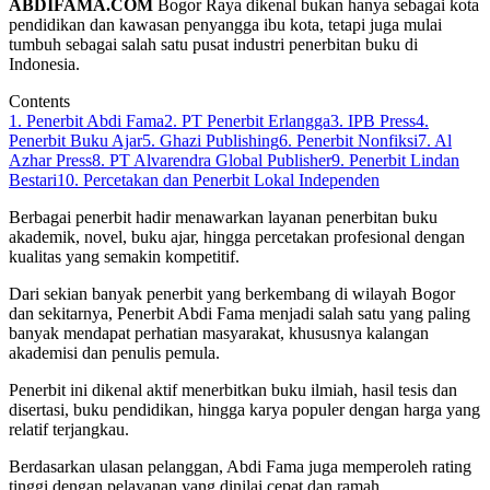
ABDIFAMA.COM
Bogor Raya dikenal bukan hanya sebagai kota
pendidikan dan kawasan penyangga ibu kota, tetapi juga mulai
tumbuh sebagai salah satu pusat industri penerbitan buku di
Indonesia.
Contents
1. Penerbit Abdi Fama
2. PT Penerbit Erlangga
3. IPB Press
4.
Penerbit Buku Ajar
5. Ghazi Publishing
6. Penerbit Nonfiksi
7. Al
Azhar Press
8. PT Alvarendra Global Publisher
9. Penerbit Lindan
Bestari
10. Percetakan dan Penerbit Lokal Independen
Berbagai penerbit hadir menawarkan layanan penerbitan buku
akademik, novel, buku ajar, hingga percetakan profesional dengan
kualitas yang semakin kompetitif.
Dari sekian banyak penerbit yang berkembang di wilayah Bogor
dan sekitarnya, Penerbit Abdi Fama menjadi salah satu yang paling
banyak mendapat perhatian masyarakat, khususnya kalangan
akademisi dan penulis pemula.
Penerbit ini dikenal aktif menerbitkan buku ilmiah, hasil tesis dan
disertasi, buku pendidikan, hingga karya populer dengan harga yang
relatif terjangkau.
Berdasarkan ulasan pelanggan, Abdi Fama juga memperoleh rating
tinggi dengan pelayanan yang dinilai cepat dan ramah.