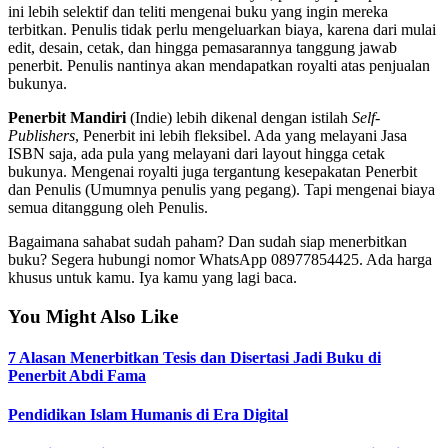
ini lebih selektif dan teliti mengenai buku yang ingin mereka
terbitkan. Penulis tidak perlu mengeluarkan biaya, karena dari mulai
edit, desain, cetak, dan hingga pemasarannya tanggung jawab
penerbit. Penulis nantinya akan mendapatkan royalti atas penjualan
bukunya.
Penerbit Mandiri
(Indie) lebih dikenal dengan istilah
Self-
Publishers
, Penerbit ini lebih fleksibel. Ada yang melayani Jasa
ISBN saja, ada pula yang melayani dari layout hingga cetak
bukunya. Mengenai royalti juga tergantung kesepakatan Penerbit
dan Penulis (Umumnya penulis yang pegang). Tapi mengenai biaya
semua ditanggung oleh Penulis.
Bagaimana sahabat sudah paham? Dan sudah siap menerbitkan
buku? Segera hubungi nomor WhatsApp 08977854425. Ada harga
khusus untuk kamu. Iya kamu yang lagi baca.
You Might Also Like
7 Alasan Menerbitkan Tesis dan Disertasi Jadi Buku di
Penerbit Abdi Fama
Pendidikan Islam Humanis di Era Digital