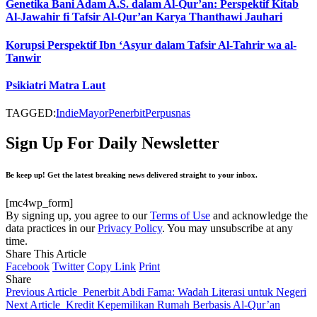
Genetika Bani Adam A.S. dalam Al-Qur’an: Perspektif Kitab
Al-Jawahir fi Tafsir Al-Qur’an Karya Thanthawi Jauhari
Korupsi Perspektif Ibn ‘Asyur dalam Tafsir Al-Tahrir wa al-
Tanwir
Psikiatri Matra Laut
TAGGED:
Indie
Mayor
Penerbit
Perpusnas
Sign Up For Daily Newsletter
Be keep up! Get the latest breaking news delivered straight to your inbox.
[mc4wp_form]
By signing up, you agree to our
Terms of Use
and acknowledge the
data practices in our
Privacy Policy
. You may unsubscribe at any
time.
Share This Article
Facebook
Twitter
Copy Link
Print
Share
Previous Article
Penerbit Abdi Fama: Wadah Literasi untuk Negeri
Next Article
Kredit Kepemilikan Rumah Berbasis Al-Qur’an