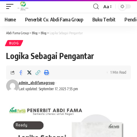
Aa
Font
Resizer
Home
Penerbit Cv. Abdi Fama Group
Buku Terbit
Pendi
Abdi Fama Group
>
Blog
>
Blog
>
Logika Sebagai Pengantar
BLOG
Logika Sebagai Pengantar
1 Min Read
admin_abdifamagroup
Last updated: September 17, 2025 7:55 pm