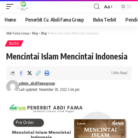
Aa
Font
Resizer
Home
Penerbit Cv. Abdi Fama Group
Buku Terbit
Pendi
Abdi Fama Group
>
Blog
>
Blog
>
Mencintai Islam Mencintai Indonesia
BLOG
Mencintai Islam Mencintai Indonesia
1 Min Read
admin_abdifamagroup
Last updated: November 30, 2022 2:46 pm