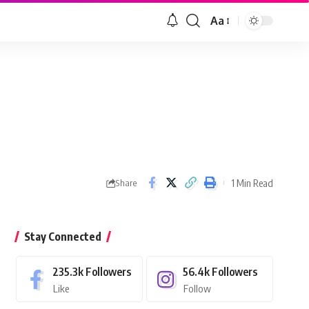
Aa
Font
Resizer
1 Min Read
Share
Stay Connected
235.3k
Followers
56.4k
Followers
Like
Follow