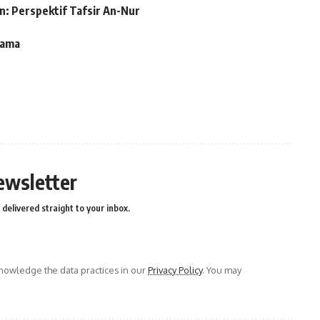
: Perspektif Tafsir An-Nur
gama
ewsletter
delivered straight to your inbox.
owledge the data practices in our
Privacy Policy
. You may