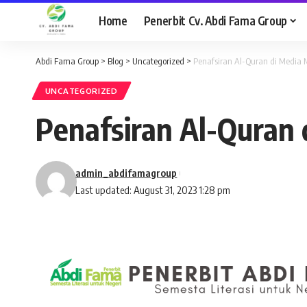
Home
Penerbit Cv. Abdi Fama Group
Abdi Fama Group
>
Blog
>
Uncategorized
>
Penafsiran Al-Quran di Media
UNCATEGORIZED
Penafsiran Al-Quran
admin_abdifamagroup
Last updated: August 31, 2023 1:28 pm