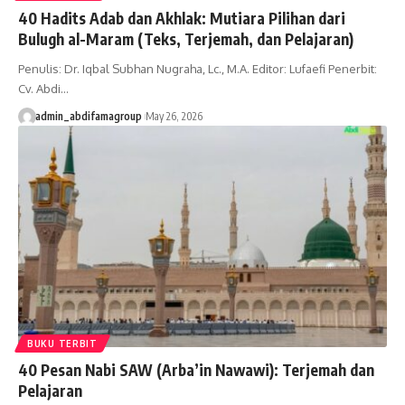
40 Hadits Adab dan Akhlak: Mutiara Pilihan dari
Bulugh al-Maram (Teks, Terjemah, dan Pelajaran)
Penulis: Dr. Iqbal Subhan Nugraha, Lc., M.A. Editor: Lufaefi Penerbit:
Cv. Abdi…
admin_abdifamagroup
May 26, 2026
BUKU TERBIT
40 Pesan Nabi SAW (Arba’in Nawawi): Terjemah dan
Pelajaran