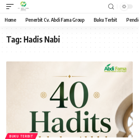
Home
Penerbit Cv. Abdi Fama Group
Buku Terbit
Pendi
Tag:
Hadis Nabi
BUKU TERBIT