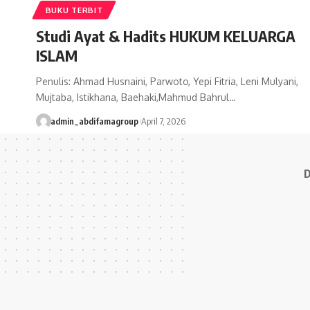
BUKU TERBIT
Studi Ayat & Hadits HUKUM KELUARGA
ISLAM
Penulis: Ahmad Husnaini, Parwoto, Yepi Fitria, Leni Mulyani,
Mujtaba, Istikhana, Baehaki,Mahmud Bahrul…
admin_abdifamagroup
April 7, 2026
D