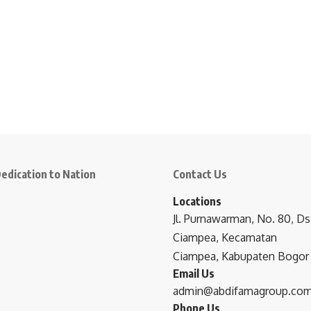
edication to Nation
Contact Us
Locations
Jl. Purnawarman, No. 80, Ds
Ciampea, Kecamatan
Ciampea, Kabupaten Bogor
Email Us
admin@abdifamagroup.co
Phone Us