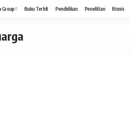
a Group
Buku Terbit
Pendidikan
Penelitian
Bisnis
uarga