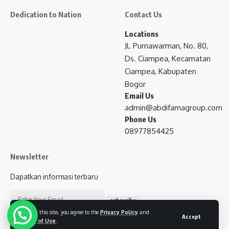
Dedication to Nation
Contact Us
Locations
Jl. Purnawarman, No. 80,
Ds. Ciampea, Kecamatan
Ciampea, Kabupaten
Bogor
Email Us
admin@abdifamagroup.com
Phone Us
08977854425
Newsletter
Dapatkan informasi terbaru
subscribe
By using this site, you agree to the
Privacy Policy
and
Accept
Terms of Use
.