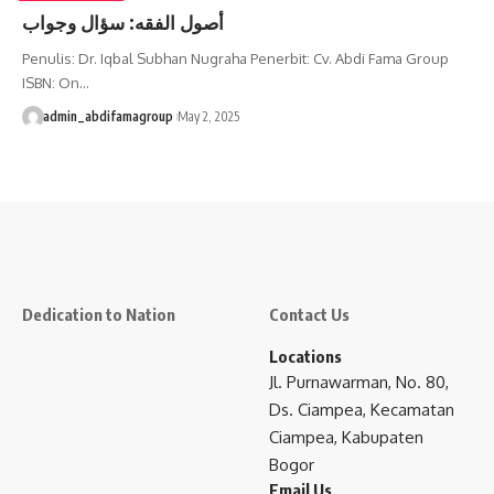
أصول الفقه: سؤال وجواب
Penulis: Dr. Iqbal Subhan Nugraha Penerbit: Cv. Abdi Fama Group
ISBN: On…
admin_abdifamagroup
May 2, 2025
Dedication to Nation
Contact Us
Locations
Jl. Purnawarman, No. 80,
Ds. Ciampea, Kecamatan
Ciampea, Kabupaten
Bogor
Email Us