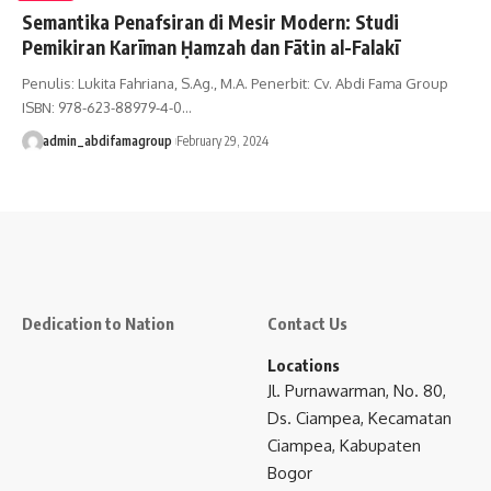
Semantika Penafsiran di Mesir Modern: Studi
Pemikiran Karīman Ḥamzah dan Fātin al-Falakī
Penulis: Lukita Fahriana, S.Ag., M.A. Penerbit: Cv. Abdi Fama Group
ISBN: 978-623-88979-4-0…
admin_abdifamagroup
February 29, 2024
Dedication to Nation
Contact Us
Locations
Jl. Purnawarman, No. 80,
Ds. Ciampea, Kecamatan
Ciampea, Kabupaten
Bogor