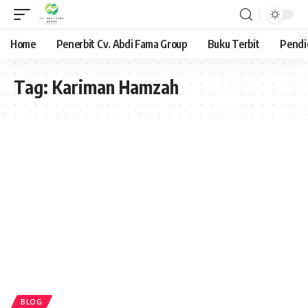
Home
Penerbit Cv. Abdi Fama Group
Buku Terbit
Pendi
Tag:
Kariman Hamzah
BLOG