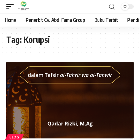
Home
Penerbit Cv. Abdi Fama Group
Buku Terbit
Pendi
Tag:
Korupsi
BLOG