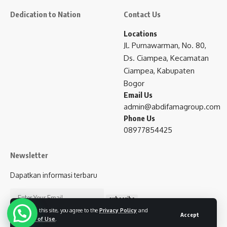
Dedication to Nation
Contact Us
Locations
Jl. Purnawarman, No. 80,
Ds. Ciampea, Kecamatan
Ciampea, Kabupaten
Bogor
Email Us
admin@abdifamagroup.com
Phone Us
08977854425
Newsletter
Dapatkan informasi terbaru
subscribe
By using this site, you agree to the
Privacy Policy
and
Accept
Terms of Use
.