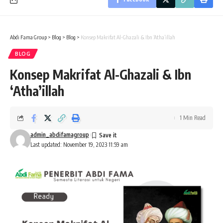
Abdi Fama Group
>
Blog
>
Blog
>
Konsep Makrifat Al-Ghazali & Ibn ‘Atha’illah
BLOG
Konsep Makrifat Al-Ghazali & Ibn
‘Atha’illah
1 Min Read
admin_abdifamagroup
Last updated: November 19, 2023 11:59 am