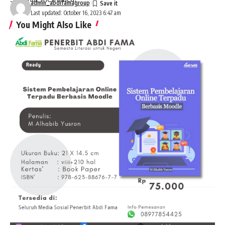
admin_abdifamagroup
Last updated: October 16, 2023 6:47 am
You Might Also Like
7 Alasan Menerbitkan Tesis dan Disertasi Jadi Buku di
Penerbit Abdi Fama
Pendidikan Islam Humanis di Era Digital
Genetika Bani Adam A.S. dalam Al-Qur’an: Perspektif
Kitab Al-Jawahir fi Tafsir Al-Qur’an Karya Thanthawi Jauhari
Korupsi Perspektif Ibn ‘Asyur dalam Tafsir Al-Tahrir wa al-
Tanwir
Psikiatri Matra Laut
TAGGED:
al-ghazali
Ibn Athaillah
Makrifat
Sign Up For Daily Newsletter