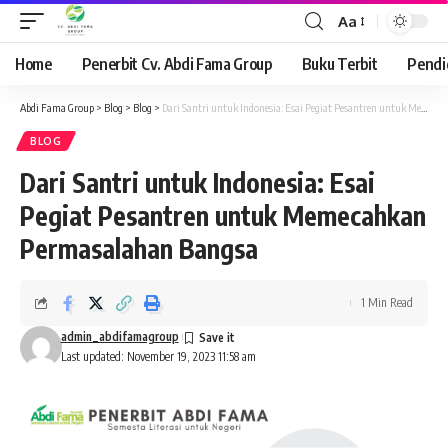
Aa
Font
Resizer
Home
Penerbit Cv. Abdi Fama Group
Buku Terbit
Pendi
Abdi Fama Group
>
Blog
>
Blog
>
Dari Santri untuk Indonesia: Esai Pegiat Pesantren untuk Memecahkan Permasalahan Bangsa
BLOG
Dari Santri untuk Indonesia: Esai
Pegiat Pesantren untuk Memecahkan
Permasalahan Bangsa
1 Min Read
admin_abdifamagroup
Last updated: November 19, 2023 11:58 am