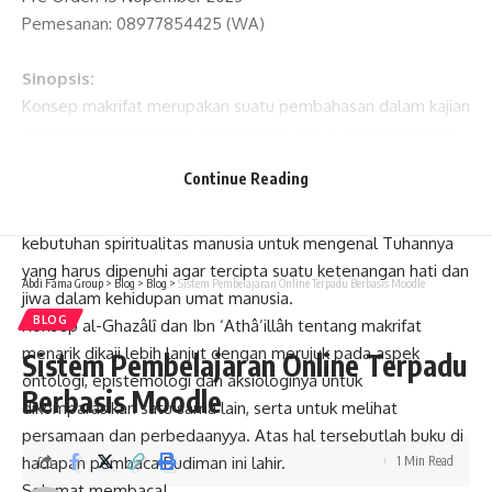
Pemesanan: 08977854425 (WA)
Sinopsis:
Konsep makrifat merupakan suatu pembahasan dalam kajian
tasawuf yang berkaitan erat dengan upaya seorang hamba
yang menjalani proses sufistik untuk mengenal Allah SWT.
Continue Reading
Pengenalan ini bukan hanya sebatas kewajiban yang harus
dilakukan oleh seorang hamba tetapi di balik itu ada
kebutuhan spiritualitas manusia untuk mengenal Tuhannya
yang harus dipenuhi agar tercipta suatu ketenangan hati dan
Abdi Fama Group
>
Blog
>
Blog
>
Sistem Pembelajaran Online Terpadu Berbasis Moodle
jiwa dalam kehidupan umat manusia.
BLOG
Konsep al-Ghazâlȋ dan Ibn ‘Athâ’illâh tentang makrifat
menarik dikaji lebih lanjut dengan merujuk pada aspek
Sistem Pembelajaran Online Terpadu
ontologi, epistemologi dan aksiologinya untuk
Berbasis Moodle
dikomparasikan satu sama lain, serta untuk melihat
persamaan dan perbedaanyya. Atas hal tersebutlah buku di
hadapan pembaca Budiman ini lahir.
1 Min Read
Selamat membaca!