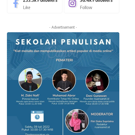
235.3k
Followers
56.4k
Followers
Like
Follow
- Advertisement -