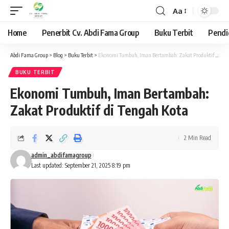
Aa
Font
Resizer
Home
Penerbit Cv. Abdi Fama Group
Buku Terbit
Pendi
Abdi Fama Group
>
Blog
>
Buku Terbit
>
Ekonomi Tumbuh, Iman Bertambah: Zakat Produktif di Tengah Kota
BUKU TERBIT
Ekonomi Tumbuh, Iman Bertambah:
Zakat Produktif di Tengah Kota
2 Min Read
admin_abdifamagroup
Last updated: September 21, 2025 8:19 pm