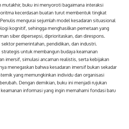
n mutakhir, buku ini menyoroti bagaimana interaksi
algoritma kecerdasan buatan turut membentuk tingkat
Penulis mengurai sejumlah model kesadaran situasional
ogi kognitif, sehingga menghasilkan pemetaan yang
n siber dipersepsi, diprioritaskan, dan direspons.
i sektor pemerintahan, pendidikan, dan industri.
an strategis untuk membangun budaya keamanan
n imersif, simulasi ancaman realistis, serta kebijakan
annya menegaskan bahwa kesadaran imersif bukan sekadar
stemik yang memungkinkan individu dan organisasi
 berubah. Dengan demikian, buku ini menjadi rujukan
isi keamanan informasi yang ingin memahami fondasi baru