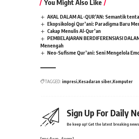
You Might Also Like
AKAL DALAM AL-QUR’AN: Semantik tenta
Ekopsikologi Qur’ani: Paradigma Baru Me
Cakap Menulis Al-Qur’an
PEMBELAJARAN BERDIFERENSIASI DALAM B
Menengah
Neo-Sufisme Qur’ani: Seni Mengelola Emo
TAGGED:
impresi
Kesadaran siber
Komputer
Sign Up For Daily N
Be keep up! Get the latest breaking news 
[mc4wp_form]