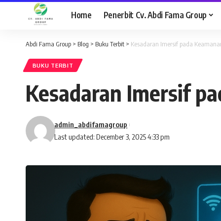
Home
Penerbit Cv. Abdi Fama Group
Abdi Fama Group
>
Blog
>
Buku Terbit
>
Kesadaran Imersif pada Keamanan
BUKU TERBIT
Kesadaran Imersif p
admin_abdifamagroup
Last updated: December 3, 2025 4:33 pm