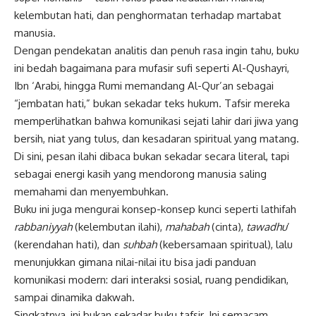
kelembutan hati, dan penghormatan terhadap martabat
manusia.
Dengan pendekatan analitis dan penuh rasa ingin tahu, buku
ini bedah bagaimana para mufasir sufi seperti Al-Qushayri,
Ibn ‘Arabi, hingga Rumi memandang Al-Qur’an sebagai
“jembatan hati,” bukan sekadar teks hukum. Tafsir mereka
memperlihatkan bahwa komunikasi sejati lahir dari jiwa yang
bersih, niat yang tulus, dan kesadaran spiritual yang matang.
Di sini, pesan ilahi dibaca bukan sekadar secara literal, tapi
sebagai energi kasih yang mendorong manusia saling
memahami dan menyembuhkan.
Buku ini juga mengurai konsep-konsep kunci seperti lathifah
rabbaniyyah
(kelembutan ilahi),
mahabah
(cinta),
tawadhu
’
(kerendahan hati), dan
suhbah
(kebersamaan spiritual), lalu
menunjukkan gimana nilai-nilai itu bisa jadi panduan
komunikasi modern: dari interaksi sosial, ruang pendidikan,
sampai dinamika dakwah.
Singkatnya, ini bukan sekadar buku tafsir. Ini semacam