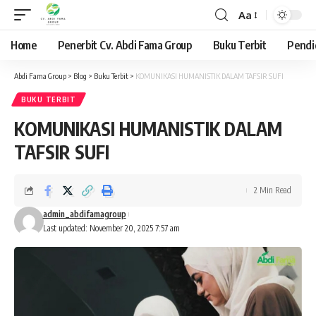
Aa
Font
Resizer
Home
Penerbit Cv. Abdi Fama Group
Buku Terbit
Pendi
Abdi Fama Group
>
Blog
>
Buku Terbit
>
KOMUNIKASI HUMANISTIK DALAM TAFSIR SUFI
BUKU TERBIT
KOMUNIKASI HUMANISTIK DALAM
TAFSIR SUFI
2 Min Read
admin_abdifamagroup
Last updated: November 20, 2025 7:57 am