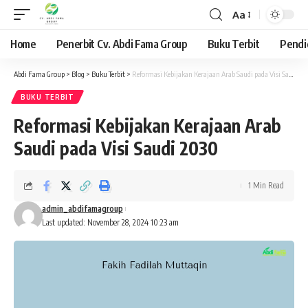
Aa
Font
Resizer
Home
Penerbit Cv. Abdi Fama Group
Buku Terbit
Pendi
Abdi Fama Group
>
Blog
>
Buku Terbit
>
Reformasi Kebijakan Kerajaan Arab Saudi pada Visi Saudi 2030
BUKU TERBIT
Reformasi Kebijakan Kerajaan Arab
Saudi pada Visi Saudi 2030
1 Min Read
admin_abdifamagroup
Last updated: November 28, 2024 10:23 am