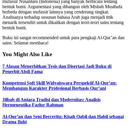
mufassir Nusantara (Indonesia) yang banyak berbicara tentang
bentuk bumi. Argumentasi yang dibangun oleh Misbah Musthafa
berbeda dengan mufassir lainnya yang cenderung singkat.
Analisanya terhadap susunan bahasa Arab juga menjadi titik
menarik tersendiri untuk dikaitkan dengan teori-teori sains tentang
bentuk bumi.
Buku ini sangat recommended untuk para pengkaji Al-Qur’an dan
sains. Selamat membaca!
You Might Also Like
7 Alasan Menerbitkan Tesis dan Disertasi Jadi Buku di
Penerbit Abdi Fama
Kompetensi Soft Skill Widyaiswara Perspektif Al-Qur’an:
Membangun Karakter Profesional Berbasis Qur’ani
Jilbab di Antara Tradisi dan Modernitas: Analisis
Hermeneutika Fazlur Rahman
Al-Qur’an dan Seni Bercerita: Kisah Qabil dan Habil sebagai
Drama Ilahi