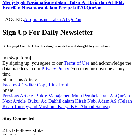
Menjelajah Nasionalisme dalam Tafsir Al-Ibriz dan Al-Iklil:
Kearifan Nusantara dalam Perspektif Al-Qur’an
TAGGED:
Al-quran
sains
Tafsir Al-Qur'an
Sign Up For Daily Newsletter
Be keep up! Get the latest breaking news delivered straight to your inbox.
[mc4wp_form]
By signing up, you agree to our
Terms of Use
and acknowledge the
data practices in our
Privacy Policy
. You may unsubscribe at any
time.
Share This Article
Facebook
Twitter
Copy Link
Print
Share
Previous Article
Buku: Manajemen Mutu Pembelajaran Al-Qur’an
Next Article
Buku: Ad-Dakhîl dalam Kisah Nabi Adam AS (Telaah
Kitab Tamsiyyatul Muslimîn Karya KH. Ahmad Sanusi)
Stay Connected
235.3k
Followers
Like