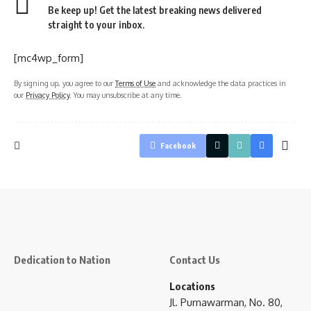
Be keep up! Get the latest breaking news delivered
straight to your inbox.
[mc4wp_form]
By signing up, you agree to our
Terms of Use
and acknowledge the data practices in
our
Privacy Policy
. You may unsubscribe at any time.
Facebook
Dedication to Nation
Contact Us
Locations
Jl. Purnawarman, No. 80,