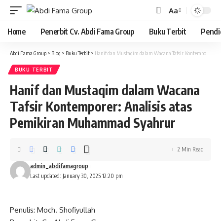
Aa
Font
Resizer
Home
Penerbit Cv. Abdi Fama Group
Buku Terbit
Pendi
Abdi Fama Group
>
Blog
>
Buku Terbit
>
Hanif dan Mustaqim dalam Wacana Tafsir Kontemporer: Analisis atas Pemikiran Muhammad Syahrur
BUKU TERBIT
Hanif dan Mustaqim dalam Wacana
Tafsir Kontemporer: Analisis atas
Pemikiran Muhammad Syahrur
2 Min Read
admin_abdifamagroup
Last updated: January 30, 2025 12:20 pm
Penulis: Moch. Shofiyullah