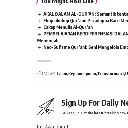
You Might Also Like
AKAL DALAM AL-QUR’AN: Semantik tenta
Ekopsikologi Qur’ani: Paradigma Baru Me
Cakap Menulis Al-Qur’an
PEMBELAJARAN BERDIFERENSIASI DALAM B
Menengah
Neo-Sufisme Qur’ani: Seni Mengelola Emo
TAGGED:
Islam
Kepemimpinan
Transformatif
U
Sign Up For Daily N
Be keep up! Get the latest breaking news 
[mc4wp_form]