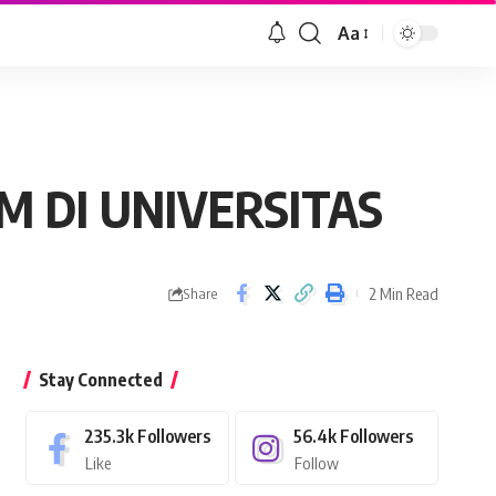
Aa
Font
Resizer
 DI UNIVERSITAS
2 Min Read
Share
Stay Connected
235.3k
Followers
56.4k
Followers
Like
Follow