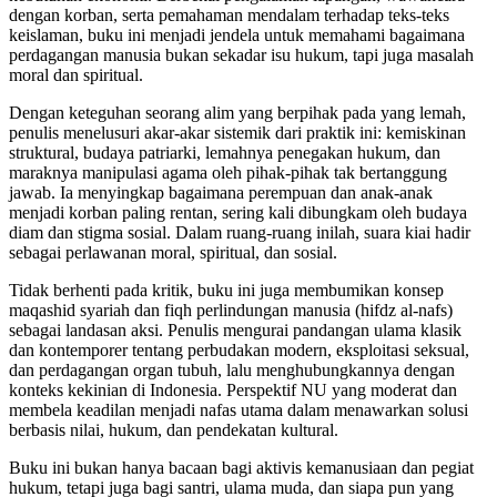
dengan korban, serta pemahaman mendalam terhadap teks-teks
keislaman, buku ini menjadi jendela untuk memahami bagaimana
perdagangan manusia bukan sekadar isu hukum, tapi juga masalah
moral dan spiritual.
Dengan keteguhan seorang alim yang berpihak pada yang lemah,
penulis menelusuri akar-akar sistemik dari praktik ini: kemiskinan
struktural, budaya patriarki, lemahnya penegakan hukum, dan
maraknya manipulasi agama oleh pihak-pihak tak bertanggung
jawab. Ia menyingkap bagaimana perempuan dan anak-anak
menjadi korban paling rentan, sering kali dibungkam oleh budaya
diam dan stigma sosial. Dalam ruang-ruang inilah, suara kiai hadir
sebagai perlawanan moral, spiritual, dan sosial.
Tidak berhenti pada kritik, buku ini juga membumikan konsep
maqashid syariah dan fiqh perlindungan manusia (hifdz al-nafs)
sebagai landasan aksi. Penulis mengurai pandangan ulama klasik
dan kontemporer tentang perbudakan modern, eksploitasi seksual,
dan perdagangan organ tubuh, lalu menghubungkannya dengan
konteks kekinian di Indonesia. Perspektif NU yang moderat dan
membela keadilan menjadi nafas utama dalam menawarkan solusi
berbasis nilai, hukum, dan pendekatan kultural.
Buku ini bukan hanya bacaan bagi aktivis kemanusiaan dan pegiat
hukum, tetapi juga bagi santri, ulama muda, dan siapa pun yang