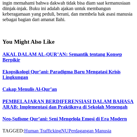
ingin memahami bahwa dakwah tidak bisa diam saat kemanusiaan
diinjak-injak. Buku ini adalah ajakan untuk membangun
keberagamaan yang peduli, berani, dan membela hak asasi manusia
sebagai bagian dari amanat Ilahi.
You Might Also Like
AKAL DALAM AL-QUR’AN: Semantik tentang Konsep
Berpikir
Ekopsikologi Qur’ani: Paradigma Baru Mengatasi Krisis
Lingkungan
Cakap Menulis Al-Qur’an
PEMBELAJARAN BERDIFERENSIASI DALAM BAHASA
ARAB: Implementasi dan Praktiknya di Sekolah Menengah
Neo-Sufisme Qur’ani: Seni Mengelola Emosi di Era Modern
TAGGED:
Human Trafficking
NU
Perdagangan Manusia