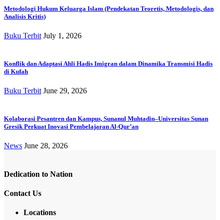
Metodologi Hukum Keluarga Islam (Pendekatan Teoretis, Metodologis, dan
Analisis Kritis)
Buku Terbit
July 1, 2026
Konflik dan Adaptasi Ahli Hadis Imigran dalam Dinamika Transmisi Hadis
di Kufah
Buku Terbit
June 29, 2026
Kolaborasi Pesantren dan Kampus, Sunanul Muhtadin–Universitas Sunan
Gresik Perkuat Inovasi Pembelajaran Al-Qur’an
News
June 28, 2026
Dedication to Nation
Contact Us
Locations