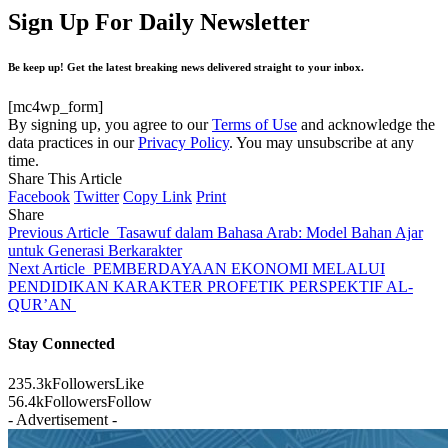
Sign Up For Daily Newsletter
Be keep up! Get the latest breaking news delivered straight to your inbox.
[mc4wp_form]
By signing up, you agree to our
Terms of Use
and acknowledge the
data practices in our
Privacy Policy
. You may unsubscribe at any
time.
Share This Article
Facebook
Twitter
Copy Link
Print
Share
Previous Article
Tasawuf dalam Bahasa Arab: Model Bahan Ajar
untuk Generasi Berkarakter
Next Article
PEMBERDAYAAN EKONOMI MELALUI
PENDIDIKAN KARAKTER PROFETIK PERSPEKTIF AL-
QUR’AN
Stay Connected
235.3k
Followers
Like
56.4k
Followers
Follow
- Advertisement -