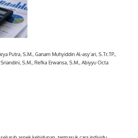
ya Putra, S.M., Ganam Muhyiddin Al-asy’ari, S.Tr.TP.,
 Sriandini, S.M., Refka Erwansa, S.M., Abiyyu Octa
seluruh aspek kehidupan, termasuk cara individu,