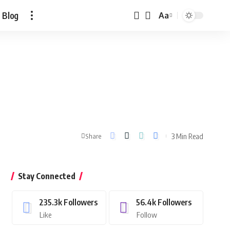
Blog
Aa
Font
Resizer
3 Min Read
Share
Stay Connected
235.3k
Followers
56.4k
Followers
Like
Follow