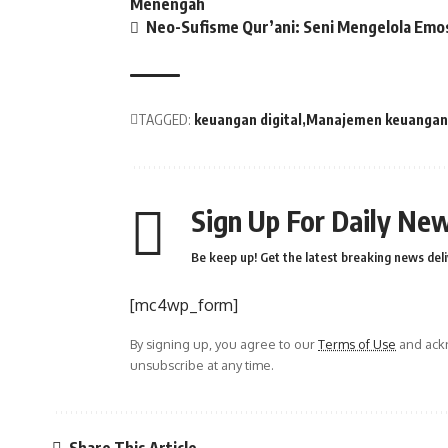
Menengah
Neo-Sufisme Qur’ani: Seni Mengelola Emos
TAGGED:
keuangan digital
Manajemen keuangan
Sign Up For Daily New
Be keep up! Get the latest breaking news deli
[mc4wp_form]
By signing up, you agree to our
Terms of Use
and ackn
unsubscribe at any time.