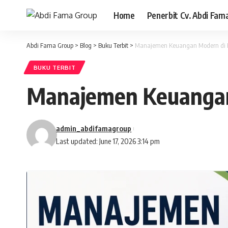
Home
Penerbit Cv. Abdi Fam
Abdi Fama Group
>
Blog
>
Buku Terbit
>
Manajemen Keuangan Modern di Er
BUKU TERBIT
Manajemen Keuangan 
admin_abdifamagroup
Last updated: June 17, 2026 3:14 pm