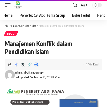
Aa
Font
Resizer
Home
Penerbit Cv. Abdi Fama Group
Buku Terbit
Pendi
Abdi Fama Group
>
Blog
>
Blog
>
Manajemen Konflik dalam Pendidikan Islam
BLOG
Manajemen Konflik dalam
Pendidikan Islam
1 Min Read
admin_abdifamagroup
Last updated: September 16, 2023 8:54 am