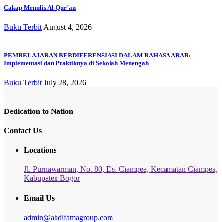
Cakap Menulis Al-Qur’an
Buku Terbit
August 4, 2026
PEMBELAJARAN BERDIFERENSIASI DALAM BAHASA ARAB:
Implementasi dan Praktiknya di Sekolah Menengah
Buku Terbit
July 28, 2026
Dedication to Nation
Contact Us
Locations
Jl. Purnawarman, No. 80, Ds. Ciampea, Kecamatan Ciampea,
Kabupaten Bogor
Email Us
admin@abdifamagroup.com