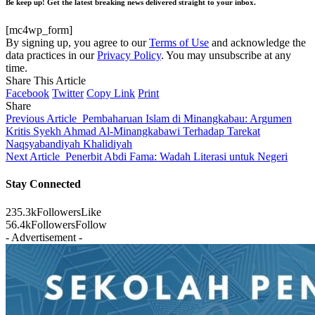
Be keep up! Get the latest breaking news delivered straight to your inbox.
[mc4wp_form]
By signing up, you agree to our
Terms of Use
and acknowledge the
data practices in our
Privacy Policy
. You may unsubscribe at any
time.
Share This Article
Facebook
Twitter
Copy Link
Print
Share
Previous Article
Pembaharuan Islam di Minangkabau: Argumen
Kritis Syekh Ahmad Al-Minangkabawi Terhadap Tarekat
Naqsyabandiyah Khalidiyah
Next Article
Penerbit Abdi Fama: Wadah Literasi untuk Negeri
Stay Connected
235.3k
Followers
Like
56.4k
Followers
Follow
- Advertisement -