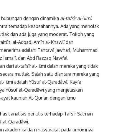
ki hubungan dengan dinamika
al-tafsîr al-ʻilmî
.
tra terhadap keabsahannya. Ada yang menolak
utlak dan ada juga yang moderat. Tokoh yang
 Syaltût, al-Aqqad, Amîn al-Khawlî dan
menerima adalah: Tantawî Jawharî, Muhammad
 Ismaʻîl dan Abd Razzaq Nawfal.
ari al-tafsîr al-ʻilmî dalah mereka yang tidak
secara mutlak. Salah satu diantara mereka yang
l-ʻilmî adalah Yûsuf al-Qaradâwî. Kayfa
rya Yûsuf al-Qaradâwî yang menjelaskan
ayat kauniah Al-Qur’an dengan ilmu
asil analisis penulis terhadap Tafsir Salman
uf al-Qaradâwî.
insan akademisi dan masyarakat pada umumnya.