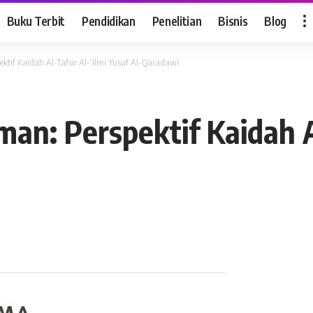
Buku Terbit
Pendidikan
Penelitian
Bisnis
Blog
ektif Kaidah Al-Tafsir Al-‘Ilmi Yusuf Al-Qaradawi
man: Perspektif Kaidah Al