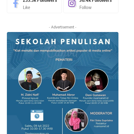
235.3k
Followers
56.4k
Followers
Like
Follow
- Advertisement -