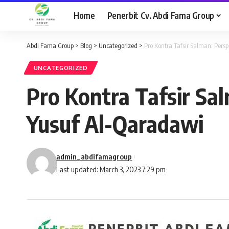
Home
Penerbit Cv. Abdi Fama Group
Abdi Fama Group
>
Blog
>
Uncategorized
>
Pro Kontra Tafsir Salman: Persp
UNCATEGORIZED
Pro Kontra Tafsir Sal
Yusuf Al-Qaradawi
admin_abdifamagroup
Last updated: March 3, 2023 7:29 pm