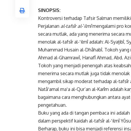
SINOPSIS:
Kontroversi terhadap Tafsir Salman memili
Perjalanan
al-tafsîr al-ʻilmî
mengalami pro kon
secara mutlak, ada yang menerima secara m
menolak al-tafsîr al-ʻilmî adalah: Al-Syaṯibî,
Muhammad Husain al-Dhâhabî. Tokoh yang 
Ahmad al-Ghamrawî, Hanafî Ahmad, Abd. Aziz
Tokoh yang menjadi penengah atas keabsahan d
menerima secara mutlak juga tidak menolak 
mengambil sikap moderat terhadap al-tafsîr a
Natâʻamal maʻa al-Qur’an al-Karîm adalah ka
bagaimana cara menghubungkan antara ayat-
pengetahuan.
Buku yang ada di tangan pembaca ini adalah h
dalam perspektif kaidah al-tafsîr al-ʻilmî Yûs
Berharap, buku ini bisa menjadi referensi 