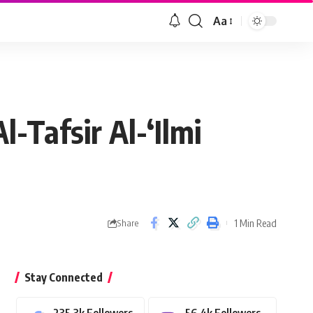
Aa
Font
Resizer
-Tafsir Al-‘Ilmi
1 Min Read
Share
Stay Connected