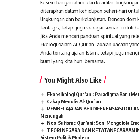
keseimbangan alam, dan keadilan lingkungan
diterapkan dalam kehidupan sehari-hari un
lingkungan dan berkelanjutan. Dengan demiki
teologis, tetapi juga sebagai seruan untuk
Jika Anda mencari panduan spiritual yang re
Ekologi dalam Al-Qur’an” adalah bacaan ya
Anda tentang ajaran Islam, tetapi juga men
bumi yang kita huni bersama.
You Might Also Like
Ekopsikologi Qur’ani: Paradigma Baru Me
Cakap Menulis Al-Qur’an
PEMBELAJARAN BERDIFERENSIASI DALAM B
Menengah
Neo-Sufisme Qur’ani: Seni Mengelola Emo
TEORI NEGARA DAN KETATANEGARAAN IND
Sistem Politik Modern