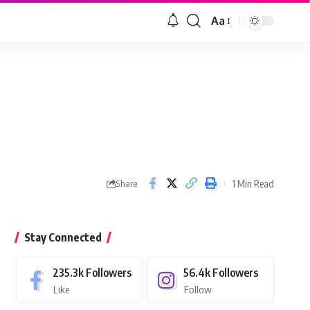
Aa
Font
Resizer
1 Min Read
Share
Stay Connected
235.3k
Followers
56.4k
Followers
Like
Follow