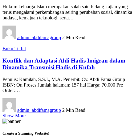
Hukum keluarga Islam merupakan salah satu bidang kajian yang
terus mengalami perkembangan seiring perubahan sosial, dinamika
budaya, kemajuan teknologi, serta…
admin_abdifamagroup
2 Min Read
Buku Terbit
Konflik dan Adaptasi Ahli Hadis Imigran dalam
Dinamika Transmisi Hadis di Kufah
Penulis: Kamilah, S.S.I., M.A. Penerbit: Cv. Abdi Fama Group
ISBN: On Proses Jumlah halaman: 157 hal Harga: 70.000 Pre
Order:…
admin_abdifamagroup
2 Min Read
Show More
Create a Stunning Website!