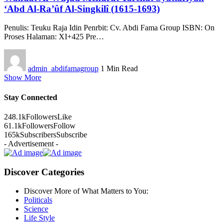
‘Abd Al-Ra’ûf Al-Singkilî (1615-1693)
Penulis: Teuku Raja Idin Penrbit: Cv. Abdi Fama Group ISBN: On
Proses Halaman: XI+425 Pre…
admin_abdifamagroup
1 Min Read
Show More
Stay Connected
248.1k
Followers
Like
61.1k
Followers
Follow
165k
Subscribers
Subscribe
- Advertisement -
Discover Categories
Discover More of What Matters to You:
Politicals
Science
Life Style